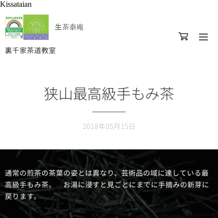
Kissataian
生茶泰庵
裏千家茶道教室
狭山最高級手もみ茶
2018年05月15日
通常の煎茶の茶葉の姿とは異なり、芸術品の域に達している最
高級手もみ茶。 お湯に浸すと見ごとにまでに手摘みの新芽に
戻ります。