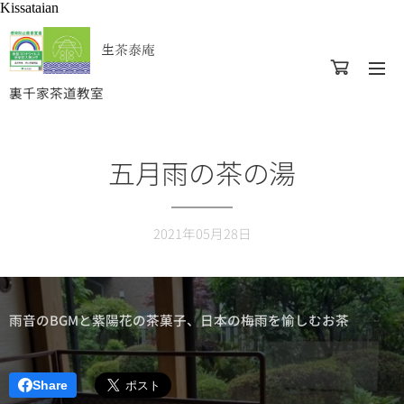
Kissataian
生茶泰庵
裏千家茶道教室
五月雨の茶の湯
2021年05月28日
雨音のBGMと紫陽花の茶菓子、日本の梅雨を愉しむお茶
Share