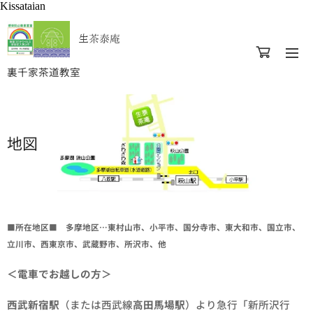
Kissataian
生茶泰庵
裏千家茶道教室
地図
■所在地区■ 多摩地区…東村山市、小平市、国分寺市、東大和市、国立市、
立川市、西東京市、武蔵野市、所沢市、他
＜電車でお越しの方＞
西武新宿駅
（または西武線
高田馬場駅
）より急行「新所沢行