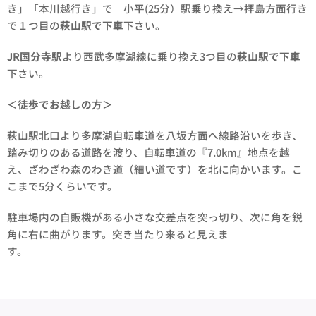
き」「本川越行き」で 小平(25分）駅乗り換え→拝島方面行き
で１つ目の
萩山駅で下車
下さい。
JR国分寺駅
より西武多摩湖線に乗り換え3つ目の
萩山駅で下車
下さい。
＜徒歩でお越しの方＞
萩山駅北口より多摩湖自転車道を八坂方面へ線路沿いを歩き、
踏み切りのある道路を渡り、自転車道の『7.0km』地点を越
え、ざわざわ森のわき道（細い道です）を北に向かいます。こ
こまで5分くらいです。
駐車場内の自販機がある小さな交差点を突っ切り、次に角を鋭
角に右に曲がります。突き当たり来ると見えま
す。