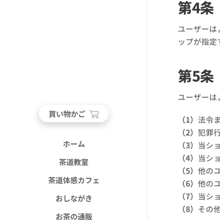
第4条
ユーザーは
ップが指定
第5条
ユーザーは
買い物かご
（1）
法令
（2）
犯罪
ホーム
（3）
当シ
（4）
当シ
茶道教室
（5）
他の
茶道体感カフェ
（6）
他の
（7）
当シ
おしながき
（8）
その
お茶の通販