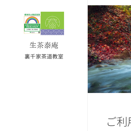
Kissataian
生茶泰庵
裏千家茶道教室
ご利