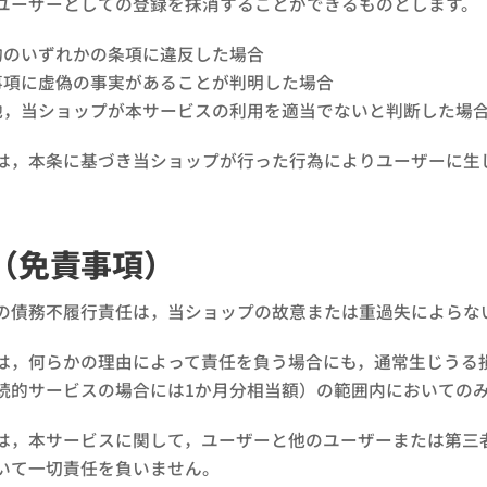
ユーザーとしての登録を抹消することができるものとします。
約のいずれかの条項に違反した場合
事項に虚偽の事実があることが判明した場合
他，当ショップが本サービスの利用を適当でないと判断した場
は，本条に基づき当ショップが行った行為によりユーザーに生
（免責事項）
の債務不履行責任は，当ショップの故意または重過失によらな
は，何らかの理由によって責任を負う場合にも，通常生じうる
続的サービスの場合には1か月分相当額）の範囲内においての
は，本サービスに関して，ユーザーと他のユーザーまたは第三
いて一切責任を負いません。